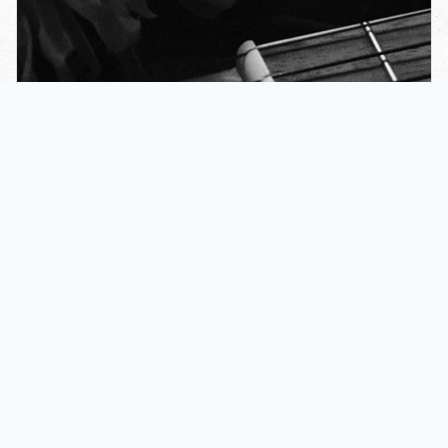
UKELELE WORKSHOP
No Woman no Cry? Het is een Nacht?
Nieuw bij Clay Records! In deze anderhalf of twee uur
durende workshop leer je de basis van het ukelele spelen
en word je op een unieke manier begeleid naar het spelen
van een aantal swingende liedjes en roerende ballads.